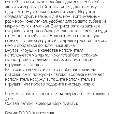
гостей – она отлично подойдет для игр с собакой, а
жевать и играть с ней понравится даже самому
сдержанному и спокойному питомцу. Игрушка
обладает оригинальным дизайном и оптимальным
размером, она легкая, удобная для захвата зубами, в
меру упругая и мягкая. Внутри спрятана звонкая
пищалка, которая побуждает животное к игре и будит
в нем охотничий азарт. Ваш любимец охотно будет
возиться с такой игрушкой, стараясь расправиться с
нею и добраться до источника звука.
Внутри игрушки в качестве наполнителя
используется материал - холлофайбер, собакам
очень нравится сжимать зубами наполненные
игрушки из латекса.
Как только вы заметите, что особо настойчивый
питомец смог прокусить латекс и собака извлекает
наполнитель наружу, вытащите наполнитель из
игрушки, или просто подарите питомцу новую!
Размер игрушки: высота 12 см, ширина 12 см, толщина
3 см
Состав: латекс, холлофайбер, пластик
Бренд: DOOG (Австралия)