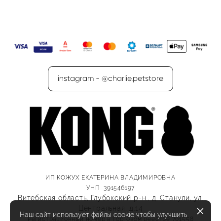
instagram - @charlie.petstore
ИП КОЖУХ ЕКАТЕРИНА ВЛАДИМИРОВНА
УНП 391546197
Витебская область, Глубокский р-н., д. Станули, ул.
Центральная, д.14
Наш сайт использует файлы cookie чтобы улучшить
Регистрационный номер в торговом реестре 761558